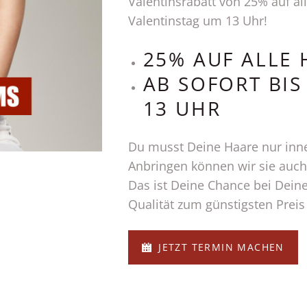
Valentinsrabatt von 25% auf a
Valentinstag um 13 Uhr!
25% AUF ALLE
AB SOFORT BI
13 UHR
Du musst Deine Haare nur inner
Anbringen können wir sie auc
Das ist Deine Chance bei Dein
Qualität zum günstigsten Pre
JETZT TERMIN MACHEN