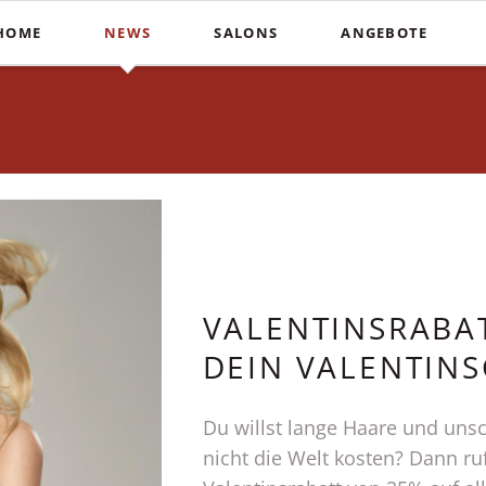
HOME
NEWS
SALONS
ANGEBOTE
Schnitte
Farbe & St
In der Südstadt
Heiße Schere
Balayag
COUPERS Institute
Blunt Cut
Ombré
Coupers am Stephansplatz
Calligraphy Cut
Invisibo
Auf der Lister Meile
Brautfri
VALENTINSRABA
DEIN VALENTIN
Du willst lange Haare und unsc
nicht die Welt kosten? Dann ruf