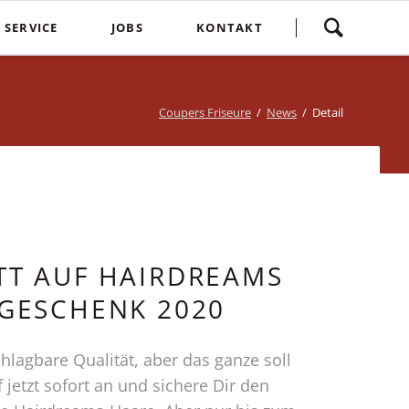
Navigation
SERVICE
JOBS
KONTAKT
überspringen
yling
Spontankunden
Terminvereinbarung
e
Kostenlose Kinderhaarschnitte
Bewertung
Coupers Friseure
News
Detail
Treuebonus
Friseurbewertung
bbles
Corona Regeln
Über uns
suren
Login
TT AUF HAIRDREAMS
SGESCHENK 2020
hlagbare Qualität, aber das ganze soll
 jetzt sofort an und sichere Dir den