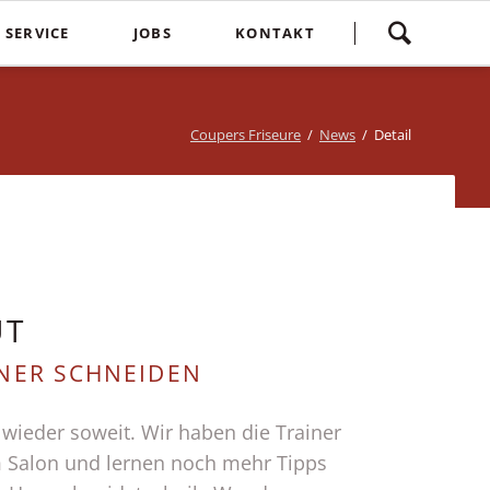
Navigation
SERVICE
JOBS
KONTAKT
überspringen
yling
Spontankunden
Terminvereinbarung
e
Kostenlose Kinderhaarschnitte
Bewertung
Coupers Friseure
News
Detail
Treuebonus
Friseurbewertung
bbles
Corona Regeln
Über uns
suren
Login
UT
NER SCHNEIDEN
wieder soweit. Wir haben die Trainer
m Salon und lernen noch mehr Tipps