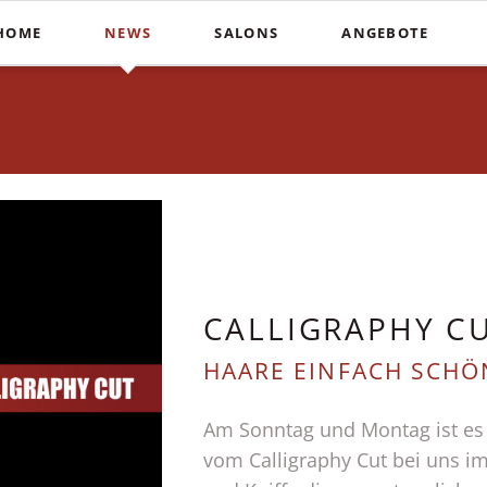
HOME
NEWS
SALONS
ANGEBOTE
Schnitte
Farbe & St
In der Südstadt
Heiße Schere
Balayag
COUPERS Institute
Blunt Cut
Ombré
Coupers am Stephansplatz
Calligraphy Cut
Invisibo
Auf der Lister Meile
Brautfri
CALLIGRAPHY C
HAARE EINFACH SCHÖ
Am Sonntag und Montag ist es 
vom Calligraphy Cut bei uns i