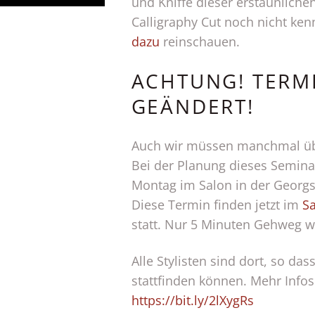
und Kniffe dieser erstaunlich
Calligraphy Cut noch nicht ken
dazu
reinschauen.
ACHTUNG! TERM
GEÄNDERT!
Auch wir müssen manchmal üb
Bei der Planung dieses Seminar
Montag im Salon in der Geor
Diese Termin finden jetzt im
Sa
statt. Nur 5 Minuten Gehweg w
Alle Stylisten sind dort, so da
stattfinden können. Mehr Info
https://bit.ly/2lXygRs