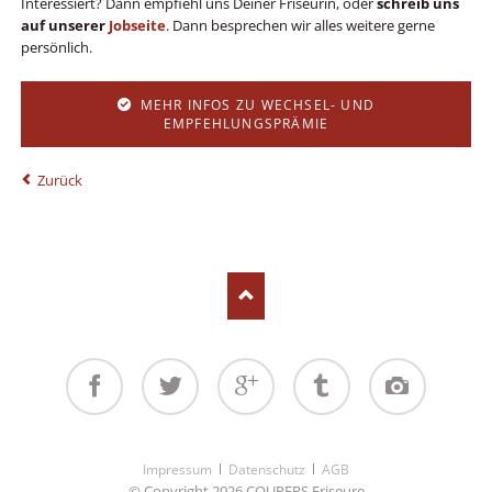
Interessiert? Dann empfiehl uns Deiner Friseurin, oder
schreib uns
auf unserer
Jobseite
. Dann besprechen wir alles weitere gerne
persönlich.
MEHR INFOS ZU WECHSEL- UND
EMPFEHLUNGSPRÄMIE
Zurück
Facebook
Twitter
Google+
Tumblr
Instagram
Navigation
Impressum
Datenschutz
AGB
überspringen
© Copyright 2026 COUPERS Friseure