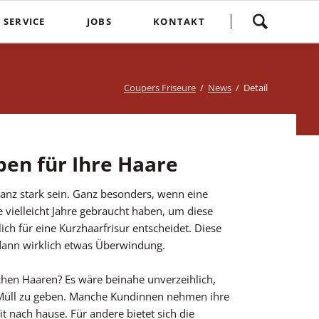
Navigation
SERVICE
JOBS
KONTAKT
überspringen
yling
Spontankunden
Terminvereinbarung
e
Kostenlose Kinderhaarschnitte
Bewertung
Coupers Friseure
News
Detail
Treuebonus
Friseurbewertung
bbles
Corona Regeln
Über uns
suren
ben für Ihre Haare
Login
nz stark sein. Ganz besonders, wenn eine
 vielleicht Jahre gebraucht haben, um diese
lich für eine Kurzhaarfrisur entscheidet. Diese
dann wirklich etwas Überwindung.
hen Haaren? Es wäre beinahe unverzeihlich,
 Müll zu geben. Manche Kundinnen nehmen ihre
t nach hause. Für andere bietet sich die