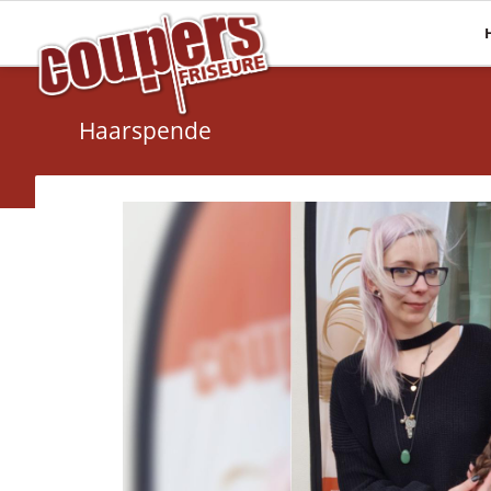
Mehr Haare
Pflege
Haarverlängerungen
Haaranalyse
Haarspende
Haarsysteme
Olaplex
Perücken
Energy Code
Topper