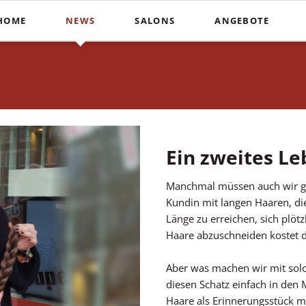
HOME
NEWS
SALONS
ANGEBOTE
Schnitte
Farbe & St
In der Südstadt
Heiße Schere
Balayag
COUPERS Institute
Blunt Cut
Ombré
Coupers am Stephansplatz
Calligraphy Cut
Invisibo
Auf der Lister Meile
Brautfri
Ein zweites Le
Manchmal müssen auch wir ga
Kundin mit langen Haaren, die
Länge zu erreichen, sich plötz
Haare abzuschneiden kostet 
Aber was machen wir mit solc
diesen Schatz einfach in den
Haare als Erinnerungsstück mi