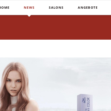
HOME
NEWS
SALONS
ANGEBOTE
Schnitte
Farbe & St
In der Südstadt
Heiße Schere
Balayag
COUPERS Institute
Blunt Cut
Ombré
Coupers am Stephansplatz
Calligraphy Cut
Invisibo
Auf der Lister Meile
Brautfri