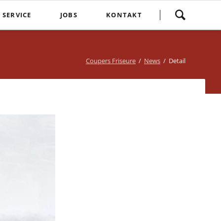
Navigation
SERVICE
JOBS
KONTAKT
überspringen
yling
Spontankunden
Terminvereinbarung
e
Kostenlose Kinderhaarschnitte
Bewertung
Coupers Friseure
News
Detail
Treuebonus
Friseurbewertung
bbles
Corona Regeln
Über uns
suren
Login