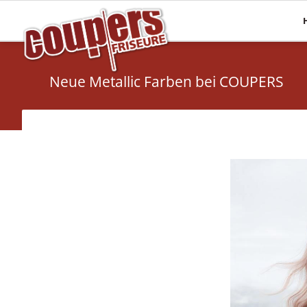
Mehr Haare
Pflege
Haarverlängerungen
Haaranalyse
Neue Metallic Farben bei COUPERS
Haarsysteme
Olaplex
Perücken
Energy Code
Topper