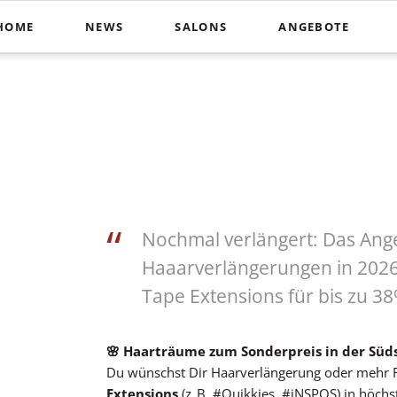
HOME
NEWS
SALONS
ANGEBOTE
Schnitte
Farbe & St
In der Südstadt
Heiße Schere
Balayag
COUPERS Institute
Blunt Cut
Ombré
Coupers am Stephansplatz
Calligraphy Cut
Invisibo
Auf der Lister Meile
Brautfri
Nochmal verlängert: Das Ang
Haaarverlängerungen in 2026
Tape Extensions für bis zu 3
🌸 Haarträume zum Sonderpreis in der Süds
Du wünschst Dir Haarverlängerung oder mehr F
Extensions
(z. B. #Quikkies, #iNSPOS) in höchst