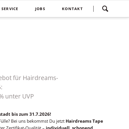
Navigation
SERVICE
JOBS
KONTAKT
überspringen
yling
Spontankunden
Terminvereinbarung
e
Kostenlose Kinderhaarschnitte
Bewertung
Treuebonus
Friseurbewertung
bbles
Corona Regeln
Über uns
suren
Login
ebot für Hairdreams-
:
8% unter UVP
tadt bis zum 31.7.2026!
ülle? Bei uns bekommst Du jetzt
Hairdreams Tape
er Zertifikat-Qualität –
individuell
,
schonend
,