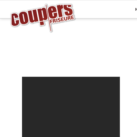
Mehr Haare
Pflege
Haarverlängerungen
Haaranalyse
Haarsysteme
Olaplex
Perücken
Energy Code
Topper