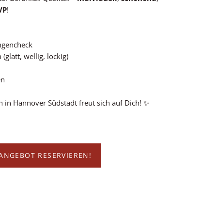
VP
!
ängencheck
glatt, wellig, lockig)
en
n in Hannover Südstadt freut sich auf Dich! ✨
ANGEBOT RESERVIEREN!