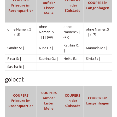
COUPERS
COUPERS
auf der
COUPERS in
Friseure im
in der
Lister
Langenhagen
Rosenquartier
Südstadt
Meile
ohne
ohne
ohne Namen: 5
ohne Namen:5
Namen: 5
Namen:5 |
||| (=8)
|| (=7)
|||| (=9)
(=7)
Katrhin R.:
Sandra S: |
Nina G.: |
Manuela M.: |
|
Pinar S: |
Sabrina O.: |
Heike E.: |
Silvia S.: |
Sascha R: |
golocal:
COUPERS
COUPERS
COUPERS
auf der
COUPERS in
Friseure im
in der
Lister
Langenhagen
Rosenquartier
Südstadt
Meile